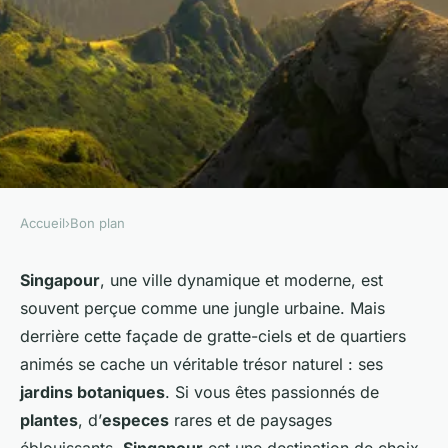
Accueil
›
Bon plan
BON PLAN
Où découvrir les secrets des
Singapour
, une ville dynamique et moderne, est
souvent perçue comme une jungle urbaine. Mais
jardins botaniques de
derrière cette façade de gratte-ciels et de quartiers
Singapour à moindre coût?
animés se cache un véritable trésor naturel : ses
jardins botaniques
. Si vous êtes passionnés de
Alice
•
24 juin 2024
•
5 min de lecture
plantes
, d’
especes
rares et de paysages