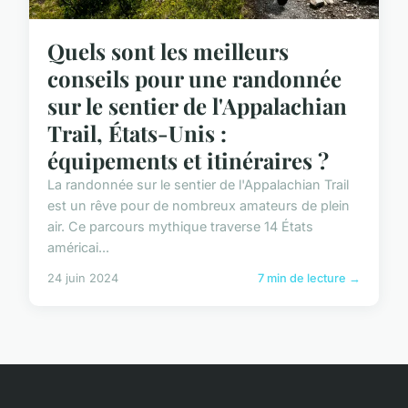
Quels sont les meilleurs
conseils pour une randonnée
sur le sentier de l'Appalachian
Trail, États-Unis :
équipements et itinéraires ?
La randonnée sur le sentier de l'Appalachian Trail
est un rêve pour de nombreux amateurs de plein
air. Ce parcours mythique traverse 14 États
américai...
24 juin 2024
7 min de lecture →