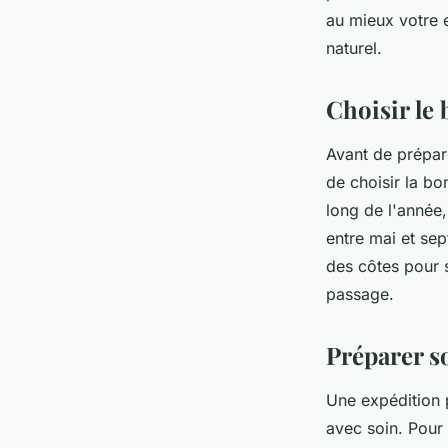
au mieux votre 
naturel.
Alice
•
24 juin 2024
•
5 min de lecture
Choisir le
Avant de prépar
de choisir la bo
long de l'année,
entre mai et se
des côtes pour s
passage.
Préparer so
Une expédition p
avec soin. Pour 