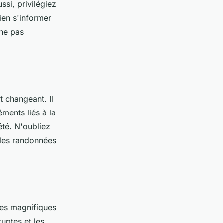
ssi, privilégiez
bien s'informer
 ne pas
t changeant. Il
ments liés à la
té. N'oubliez
 les randonnées
les magnifiques
uptes et les