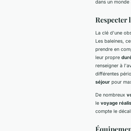
dans un monde à 
Respecter 
La clé d'une obs
Les baleines, c
prendre en com
leur propre
dur
renseigner à l'
différentes pér
séjour
pour max
De nombreux
v
le
voyage réali
compte le décal
Équipement