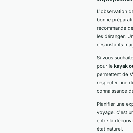
L'observation d
bonne préparati
recommandé de s
les déranger. U
ces instants ma
Si vous souhait
pour le
kayak o
permettent de s'
respecter une d
connaissance de
Planifier une ex
voyage, c'est u
entre la découv
état naturel.