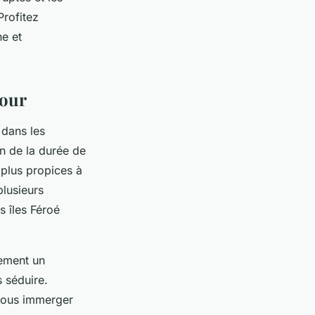
Profitez
he et
jour
 dans les
on de la durée de
 plus propices à
plusieurs
s îles Féroé
lement un
s séduire.
 vous immerger