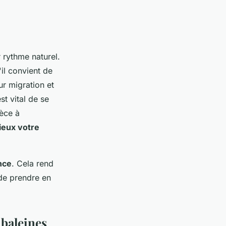
 rythme naturel.
il convient de
ur migration et
st vital de se
èce à
eux votre
nce
. Cela rend
de prendre en
 baleines