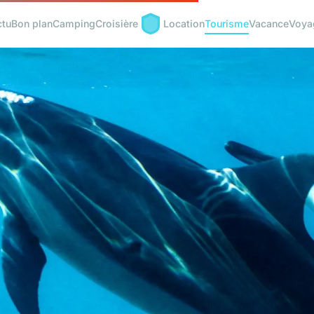
ctu
Bon plan
Camping
Croisière
Location
Tourisme
Vacance
Voya