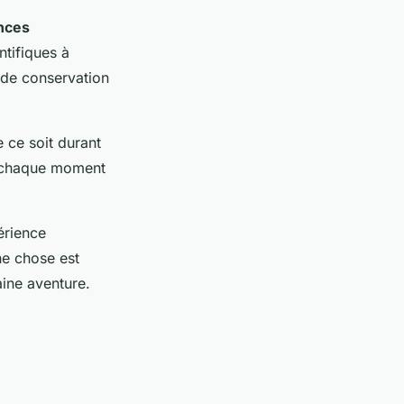
nces
ntifiques à
 de conservation
 ce soit durant
 chaque moment
érience
ne chose est
aine aventure.