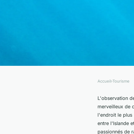
Accueil
›
Tourisme
TOURISME
Comment planifier 
L'observation d
merveilleux de 
pour observer les ba
l'endroit le plus
entre l'Islande 
Féroé ?
passionnés de r